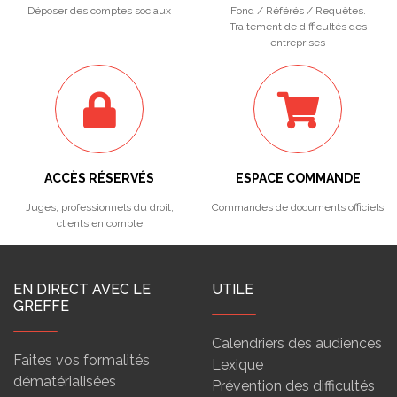
Déposer des comptes sociaux
Fond / Référés / Requêtes.
Traitement de difficultés des
entreprises
ACCÈS RÉSERVÉS
ESPACE COMMANDE
Juges, professionnels du droit,
Commandes de documents officiels
clients en compte
EN DIRECT AVEC LE
UTILE
GREFFE
Calendriers des audiences
Faites vos formalités
Lexique
dématérialisées
Prévention des difficultés