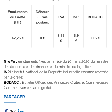
Emoluments
Débours
du Greffe
/ Frais
TVA
INPI
BODACC
(HT)
postaux
3,59
5,9
42,26 €
0 €
116 €
€
€
Greffe :
émoluments fixés par
arrêté du 10 mars 2020
du ministre
de l'économie et des finances et du ministre de la justice
INPI :
Institut National de la Propriété Industrielle (somme reversée
par le greffe)
BODACC :
Bulletin Officiel des Annonces Civiles et Commerciales
(somme reversée par le greffe)
PARTAGER