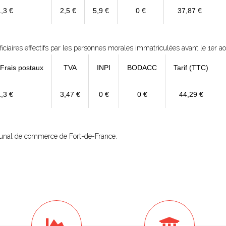
1,3 €
2,5 €
5,9 €
0 €
37,87 €
ficiaires effectifs par les personnes morales immatriculées avant le 1er a
 Frais postaux
TVA
INPI
BODACC
Tarif (TTC)
1,3 €
3,47 €
0 €
0 €
44,29 €
ribunal de commerce de Fort-de-France.