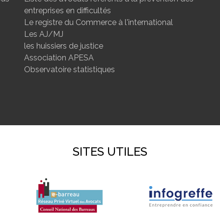
entreprises en difficultés
Le registre du Commerce à l'international
Les AJ/MJ
les huissiers de justice
Association APESA
Observatoire statistiques
SITES UTILES