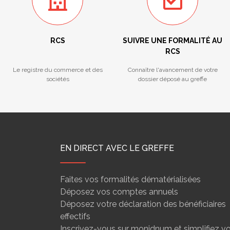
RCS
SUIVRE UNE FORMALITÉ AU
RCS
Le registre du commerce et des
Connaître l'avancement de votre
sociétés
dossier déposé au greffe
EN DIRECT AVEC LE GREFFE
Faites vos formalités dématérialisées
Déposez vos comptes annuels
Déposez votre déclaration des bénéficiaires
effectifs
Inscrivez-vous sur monidnum et simplifiez v