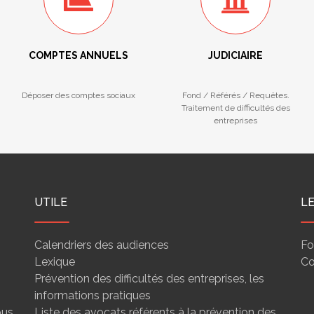
COMPTES ANNUELS
JUDICIAIRE
Déposer des comptes sociaux
Fond / Référés / Requêtes.
Traitement de difficultés des
entreprises
UTILE
L
Calendriers des audiences
Fo
Lexique
Co
Prévention des difficultés des entreprises, les
informations pratiques
ous
Liste des avocats référents à la prévention des