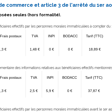
 de commerce et article 3 de l'arrêté du 1er aoû
osées seules (hors formalité).
ficiaires effectifs par les personnes morales immatriculées à compter du 
 Frais postaux
TVA
INPI
BODACC
Tarif (TTC)
1,3 €
1,48 €
0 €
0 €
18,89 €
émentaire des informations relatives aux bénéficiaires effectifs mentionné
 Frais postaux
TVA
INPI
BODACC
Tarif (TTC)
1,3 €
2,5 €
5,9 €
0 €
37,87 €
ficiaires effectifs par les personnes morales immatriculées avant le 1er a