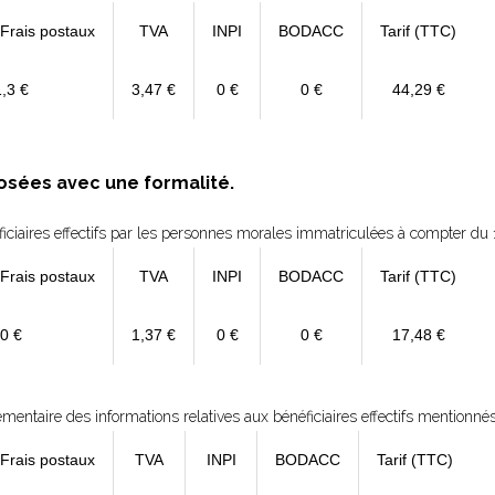
 Frais postaux
TVA
INPI
BODACC
Tarif (TTC)
1,3 €
3,47 €
0 €
0 €
44,29 €
osées avec une formalité.
ficiaires effectifs par les personnes morales immatriculées à compter du 
 Frais postaux
TVA
INPI
BODACC
Tarif (TTC)
0 €
1,37 €
0 €
0 €
17,48 €
émentaire des informations relatives aux bénéficiaires effectifs mentionné
 Frais postaux
TVA
INPI
BODACC
Tarif (TTC)