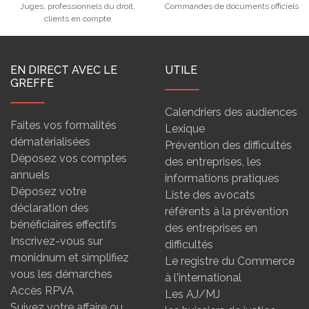
Juges, professionnels du droit,
Commandes de documents officiels
clients en compte
EN DIRECT AVEC LE
UTILE
GREFFE
Calendriers des audiences
Faites vos formalités
Lexique
dématérialisées
Prévention des difficultés
Déposez vos comptes
des entreprises, les
annuels
informations pratiques
Déposez votre
Liste des avocats
déclaration des
référents à la prévention
bénéficiaires effectifs
des entreprises en
Inscrivez-vous sur
difficultés
monidnum et simplifiez
Le registre du Commerce
vous les démarches
à l'international
Accès RPVA
Les AJ/MJ
Suivez votre affaire ou