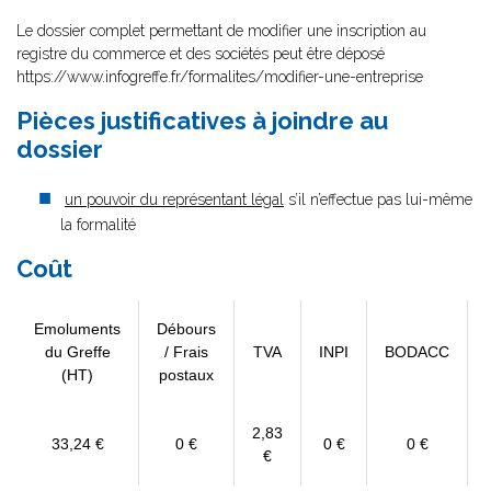
Le dossier complet permettant de modifier une inscription au
registre du commerce et des sociétés peut être déposé
https://www.infogreffe.fr/formalites/modifier-une-entreprise
Pièces justificatives à joindre au
dossier
un pouvoir du représentant légal
s’il n’effectue pas lui-même
la formalité
Coût
Emoluments
Débours
du Greffe
/ Frais
TVA
INPI
BODACC
(HT)
postaux
2,83
33,24 €
0 €
0 €
0 €
€