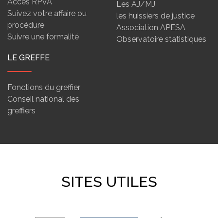
Accès RPVA
Les AJ/MJ
Suivez votre affaire ou
les huissiers de justice
procédure
Association APESA
Suivre une formalité
Observatoire statistiques
LE GREFFE
Fonctions du greffier
Conseil national des
greffiers
SITES UTILES