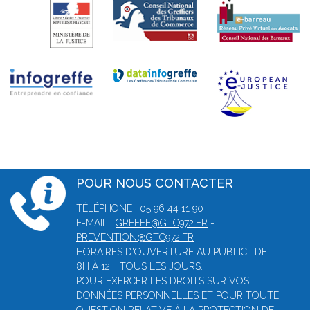
POUR NOUS CONTACTER
TÉLÉPHONE : 05 96 44 11 90
E-MAIL :
GREFFE@GTC972.FR
-
PREVENTION@GTC972.FR
HORAIRES D'OUVERTURE AU PUBLIC : DE
8H À 12H TOUS LES JOURS.
POUR EXERCER LES DROITS SUR VOS
DONNÉES PERSONNELLES ET POUR TOUTE