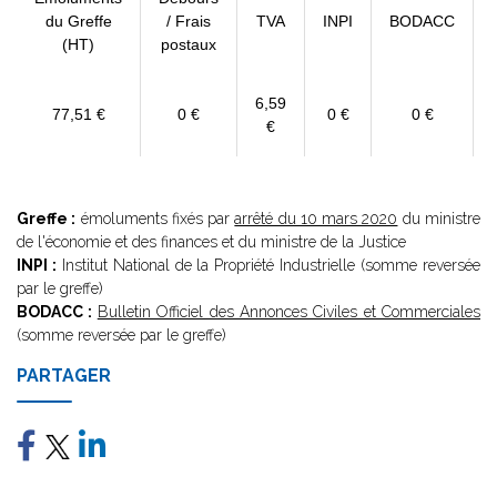
du Greffe
/ Frais
TVA
INPI
BODACC
(HT)
postaux
6,59
77,51 €
0 €
0 €
0 €
€
Greffe :
émoluments fixés par
arrêté du 10 mars 2020
du ministre
de l'économie et des finances et du ministre de la Justice
INPI :
Institut National de la Propriété Industrielle (somme reversée
par le greffe)
BODACC :
Bulletin Officiel des Annonces Civiles et Commerciales
(somme reversée par le greffe)
PARTAGER