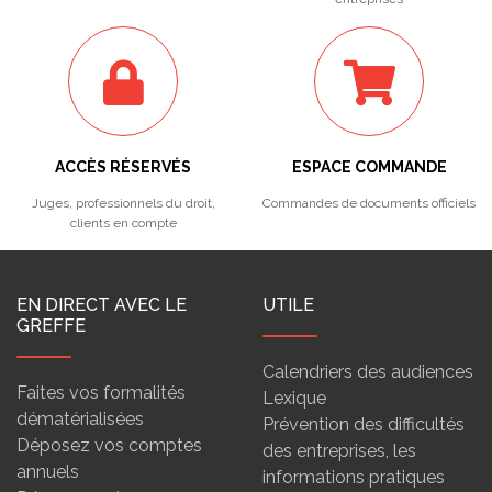
ACCÈS RÉSERVÉS
ESPACE COMMANDE
Juges, professionnels du droit,
Commandes de documents officiels
clients en compte
EN DIRECT AVEC LE
UTILE
GREFFE
Calendriers des audiences
Faites vos formalités
Lexique
dématérialisées
Prévention des difficultés
Déposez vos comptes
des entreprises, les
annuels
informations pratiques