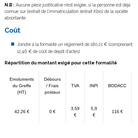
N.B :
Aucune pièce justificative n’est exigée, si la personne est déjà
connue sur l’extrait de l’immatriculation (extrait Kbis) de la société
absorbante.
Coût
Joindre à la formalité un règlement de
180.21 € (comprenant
12,46 € de coût de dépôt d'actes)
Répartition du montant exigé pour cette formalité
Emoluments
Débours
du Greffe
/ Frais
TVA
INPI
BODACC
(HT)
postaux
3,59
5,9
42,26 €
0 €
116 €
€
€