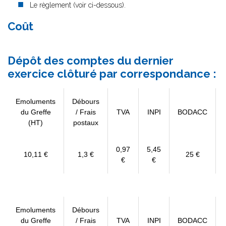
Le règlement (voir ci-dessous).
Coût
Dépôt des comptes du dernier
exercice clôturé par correspondance :
Emoluments
Débours
du Greffe
/ Frais
TVA
INPI
BODACC
(HT)
postaux
0,97
5,45
10,11 €
1,3 €
25 €
€
€
Emoluments
Débours
du Greffe
/ Frais
TVA
INPI
BODACC