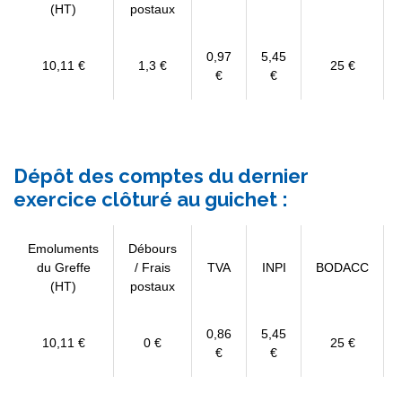
(HT)
postaux
0,97
5,45
10,11 €
1,3 €
25 €
€
€
Dépôt des comptes du dernier
exercice clôturé au guichet :
Emoluments
Débours
du Greffe
/ Frais
TVA
INPI
BODACC
(HT)
postaux
0,86
5,45
10,11 €
0 €
25 €
€
€