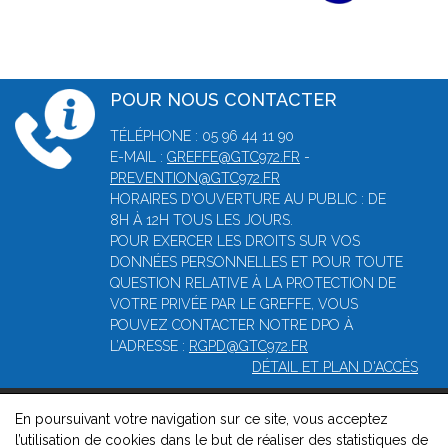
POUR NOUS CONTACTER
TÉLÉPHONE : 05 96 44 11 90
E-MAIL :
GREFFE@GTC972.FR
-
PREVENTION@GTC972.FR
HORAIRES D'OUVERTURE AU PUBLIC : DE
8H À 12H TOUS LES JOURS.
POUR EXERCER LES DROITS SUR VOS
DONNÉES PERSONNELLES ET POUR TOUTE
QUESTION RELATIVE À LA PROTECTION DE
VOTRE PRIVÉE PAR LE GREFFE, VOUS
POUVEZ CONTACTER NOTRE DPO À
L’ADRESSE :
RGPD@GTC972.FR
DÉTAIL ET PLAN D'ACCÈS
En poursuivant votre navigation sur ce site, vous acceptez
© 2026, Greffe du tribunal mixte de commerce de Fort-de-
l’utilisation de cookies dans le but de réaliser des statistiques de