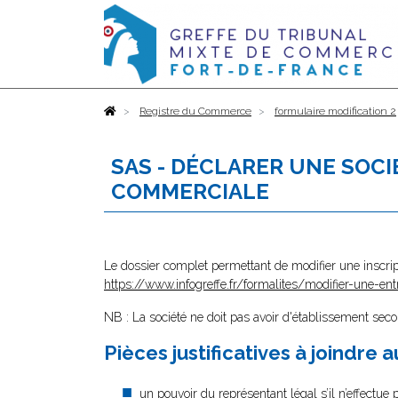
Accueil
Registre du Commerce
formulaire modification 2
SAS - DÉCLARER UNE SOC
COMMERCIALE
Le dossier complet permettant de modifier une inscrip
https://www.infogreffe.fr/formalites/modifier-une-ent
NB : La société ne doit pas avoir d'établissement sec
Pièces justificatives à joindre 
un pouvoir
du représentant légal s’il n’effectue