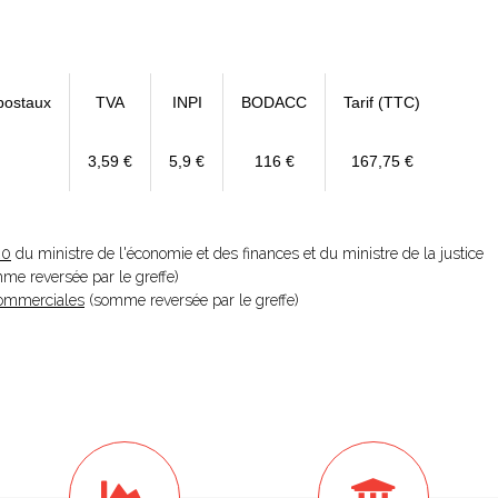
postaux
TVA
INPI
BODACC
Tarif (TTC)
3,59 €
5,9 €
116 €
167,75 €
20
du ministre de l'économie et des finances et du ministre de la justice
omme reversée par le greffe)
 Commerciales
(somme reversée par le greffe)