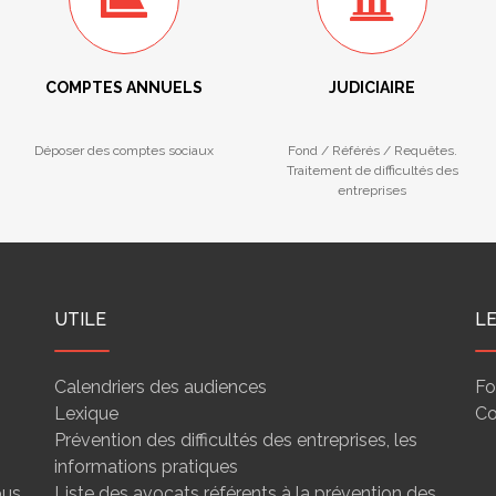
COMPTES ANNUELS
JUDICIAIRE
Déposer des comptes sociaux
Fond / Référés / Requêtes.
Traitement de difficultés des
entreprises
UTILE
L
Calendriers des audiences
Fo
Lexique
Co
Prévention des difficultés des entreprises, les
informations pratiques
ous
Liste des avocats référents à la prévention des