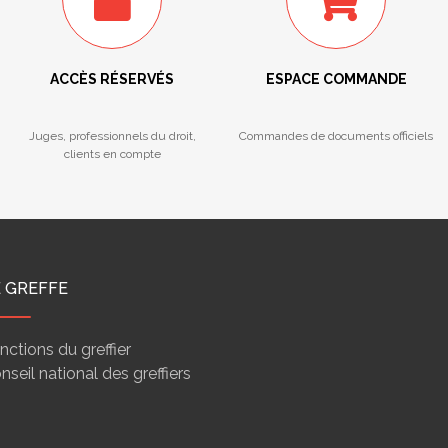
ACCÈS RÉSERVÉS
ESPACE COMMANDE
Juges, professionnels du droit,
Commandes de documents officiels
clients en compte
E GREFFE
nctions du greffier
nseil national des greffiers