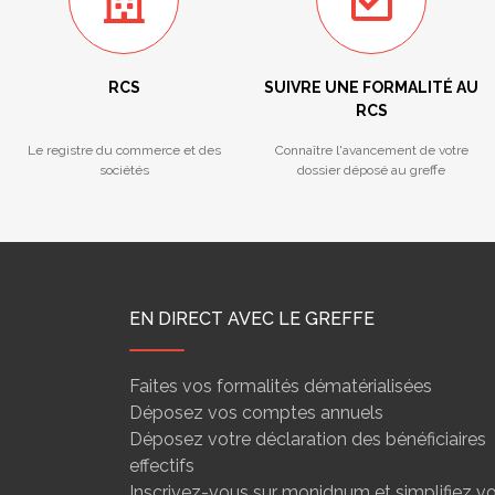
RCS
SUIVRE UNE FORMALITÉ AU
RCS
Le registre du commerce et des
Connaître l'avancement de votre
sociétés
dossier déposé au greffe
EN DIRECT AVEC LE GREFFE
Faites vos formalités dématérialisées
Déposez vos comptes annuels
Déposez votre déclaration des bénéficiaires
effectifs
Inscrivez-vous sur monidnum et simplifiez v