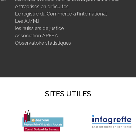
entreprises en difficultés
Le registre du Commerce à l'international
Les AJ/MJ
les huissiers de justice
Association APESA
Observatoire statistiques
SITES UTILES