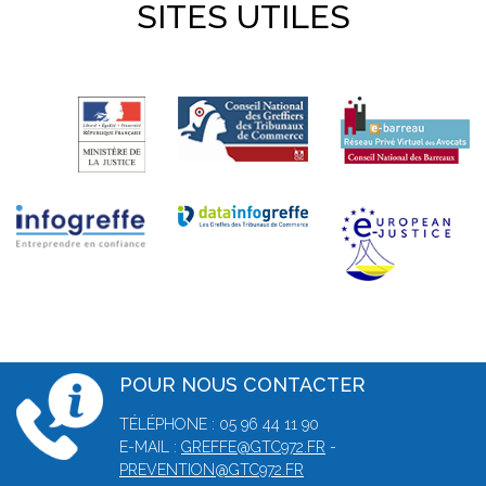
SITES UTILES
POUR NOUS CONTACTER
TÉLÉPHONE : 05 96 44 11 90
E-MAIL :
GREFFE@GTC972.FR
-
PREVENTION@GTC972.FR