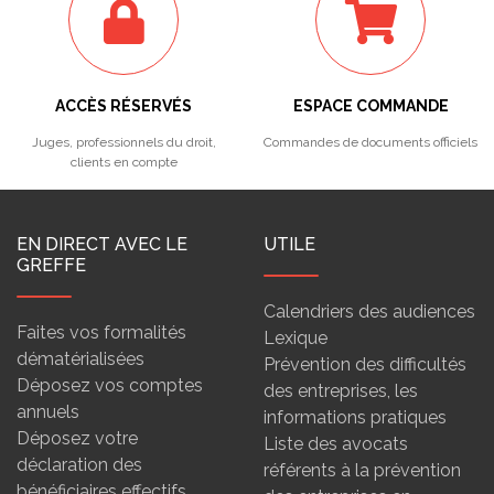
ACCÈS RÉSERVÉS
ESPACE COMMANDE
Juges, professionnels du droit,
Commandes de documents officiels
clients en compte
EN DIRECT AVEC LE
UTILE
GREFFE
Calendriers des audiences
Faites vos formalités
Lexique
dématérialisées
Prévention des difficultés
Déposez vos comptes
des entreprises, les
annuels
informations pratiques
Déposez votre
Liste des avocats
déclaration des
référents à la prévention
bénéficiaires effectifs