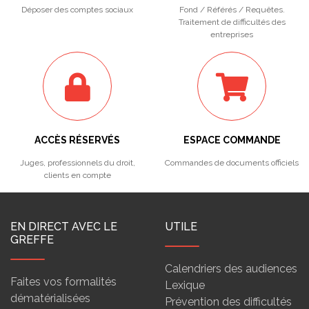
Déposer des comptes sociaux
Fond / Référés / Requêtes.
Traitement de difficultés des
entreprises
ACCÈS RÉSERVÉS
ESPACE COMMANDE
Juges, professionnels du droit,
Commandes de documents officiels
clients en compte
EN DIRECT AVEC LE
UTILE
GREFFE
Calendriers des audiences
Faites vos formalités
Lexique
dématérialisées
Prévention des difficultés