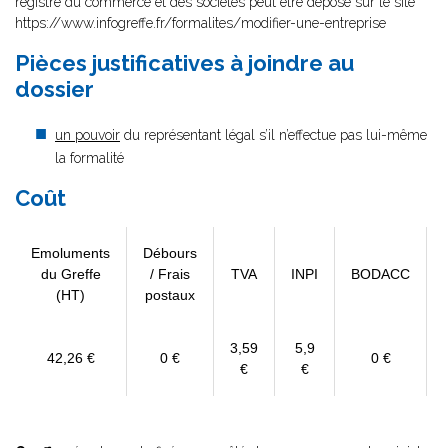
registre du commerce et des sociétés peut être déposé sur le site
https://www.infogreffe.fr/formalites/modifier-une-entreprise
Pièces justificatives à joindre au
dossier
un pouvoir
du représentant légal s’il n’effectue pas lui-même
la formalité
Coût
Emoluments
Débours
du Greffe
/ Frais
TVA
INPI
BODACC
(HT)
postaux
3,59
5,9
42,26 €
0 €
0 €
€
€