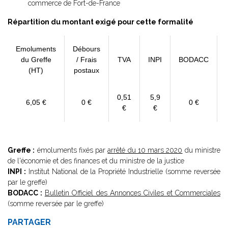
commerce de Fort-de-France
Répartition du montant exigé pour cette formalité
Emoluments
Débours
du Greffe
/ Frais
TVA
INPI
BODACC
(HT)
postaux
0,51
5,9
6,05 €
0 €
0 €
€
€
Greffe :
émoluments fixés par
arrêté du 10 mars 2020
du ministre
de l'économie et des finances et du ministre de la justice
INPI :
Institut National de la Propriété Industrielle (somme reversée
par le greffe)
BODACC :
Bulletin Officiel des Annonces Civiles et Commerciales
(somme reversée par le greffe)
PARTAGER