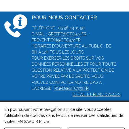
POUR NOUS CONTACTER
TÉLÉPHONE : 05 96 44 11 90
E-MAIL :
GREFFE@GTC972.FR
-
PREVENTION@GTC972.FR
HORAIRES D'OUVERTURE AU PUBLIC : DE
8H À 12H TOUS LES JOURS.
POUR EXERCER LES DROITS SUR VOS
DONNÉES PERSONNELLES ET POUR TOUTE
QUESTION RELATIVE À LA PROTECTION DE
VOTRE PRIVÉE PAR LE GREFFE, VOUS
POUVEZ CONTACTER NOTRE DPO À
L’ADRESSE :
RGPD@GTC972.FR
DÉTAIL ET PLAN D'ACCÈS
En poursuivant votre navigation sur ce site, vous acceptez
© 2026, Greffe du tribunal mixte de commerce de Fort-de-
l’utilisation de cookies dans le but de réaliser des statistiques de
France -
Mentions légales
-
Contact
-
Gestion des cookies
-
visites.
EN SAVOIR PLUS
Politique de confidentialité et de cookies