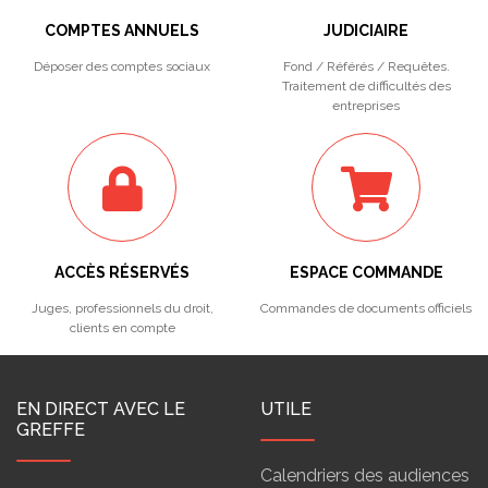
COMPTES ANNUELS
JUDICIAIRE
Déposer des comptes sociaux
Fond / Référés / Requêtes.
Traitement de difficultés des
entreprises
ACCÈS RÉSERVÉS
ESPACE COMMANDE
Juges, professionnels du droit,
Commandes de documents officiels
clients en compte
EN DIRECT AVEC LE
UTILE
GREFFE
Calendriers des audiences