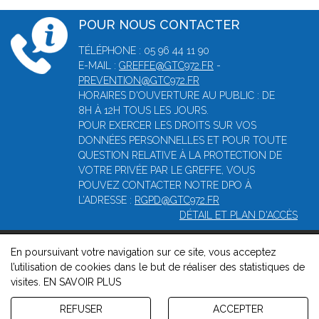
POUR NOUS CONTACTER
TÉLÉPHONE : 05 96 44 11 90
E-MAIL :
GREFFE@GTC972.FR
-
PREVENTION@GTC972.FR
HORAIRES D'OUVERTURE AU PUBLIC : DE
8H À 12H TOUS LES JOURS.
POUR EXERCER LES DROITS SUR VOS
DONNÉES PERSONNELLES ET POUR TOUTE
QUESTION RELATIVE À LA PROTECTION DE
VOTRE PRIVÉE PAR LE GREFFE, VOUS
POUVEZ CONTACTER NOTRE DPO À
L’ADRESSE :
RGPD@GTC972.FR
DÉTAIL ET PLAN D'ACCÈS
En poursuivant votre navigation sur ce site, vous acceptez
© 2026, Greffe du tribunal mixte de commerce de Fort-de-
l’utilisation de cookies dans le but de réaliser des statistiques de
France -
Mentions légales
-
Contact
-
Gestion des cookies
-
visites.
EN SAVOIR PLUS
Politique de confidentialité et de cookies
Version : 1.8.1
REFUSER
ACCEPTER