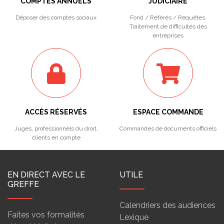
COMPTES ANNUELS
JUDICIAIRE
Déposer des comptes sociaux
Fond / Référés / Requêtes.
Traitement de difficultés des
entreprises
ACCÈS RÉSERVÉS
ESPACE COMMANDE
Juges, professionnels du droit,
Commandes de documents officiels
clients en compte
EN DIRECT AVEC LE
UTILE
GREFFE
Calendriers des audiences
Faites vos formalités
Lexique